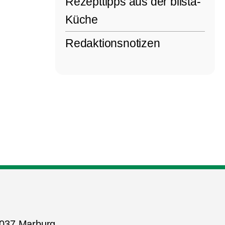
Rezepttipps aus der blista-
Küche
Redaktionsnotizen
5037 Marburg