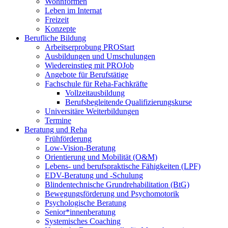
Wohnformen
Leben im Internat
Freizeit
Konzepte
Berufliche Bildung
Arbeitserprobung PROStart
Ausbildungen und Umschulungen
Wiedereinstieg mit PROJob
Angebote für Berufstätige
Fachschule für Reha-Fachkräfte
Vollzeitausbildung
Berufsbegleitende Qualifizierungskurse
Universitäre Weiterbildungen
Termine
Beratung und Reha
Frühförderung
Low-Vision-Beratung
Orientierung und Mobilität (O&M)
Lebens- und berufspraktische Fähigkeiten (LPF)
EDV-Beratung und -Schulung
Blindentechnische Grundrehabilitation (BtG)
Bewegungsförderung und Psychomotorik
Psychologische Beratung
Senior*innenberatung
Systemisches Coaching