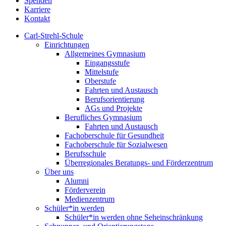
Spenden
Karriere
Kontakt
Carl-Strehl-Schule
Einrichtungen
Allgemeines Gymnasium
Eingangsstufe
Mittelstufe
Oberstufe
Fahrten und Austausch
Berufsorientierung
AGs und Projekte
Berufliches Gymnasium
Fahrten und Austausch
Fachoberschule für Gesundheit
Fachoberschule für Sozialwesen
Berufsschule
Überregionales Beratungs- und Förderzentrum
Über uns
Alumni
Förderverein
Medienzentrum
Schüler*in werden
Schüler*in werden ohne Seheinschränkung