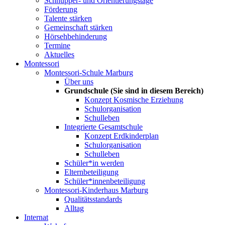
Schnupper- und Orientierungstage
Förderung
Talente stärken
Gemeinschaft stärken
Hörsehbehinderung
Termine
Aktuelles
Montessori
Montessori-Schule Marburg
Über uns
Grundschule
(Sie sind in diesem Bereich)
Konzept Kosmische Erziehung
Schulorganisation
Schulleben
Integrierte Gesamtschule
Konzept Erdkinderplan
Schulorganisation
Schulleben
Schüler*in werden
Elternbeteiligung
Schüler*innenbeteiligung
Montessori-Kinderhaus Marburg
Qualitätsstandards
Alltag
Internat