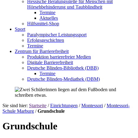
Hessische Beratungsstelle für Menschen mit
Hörsehbehinderung und Taubblindheit
Termine
Aktuelles
Hilfsmittel-Shop
Sport
Paralympischer Leistungssport
Erfolgsgeschichten
Termine
Zentrum für Barrierefreiheit
Produktion barrierefreier Medien
Digitale Barrierefreiheit
Deutsche Blinden-Bibliothek (DBB)
Termine
Deutsche Blinden-Mediathek (DBM)
Sie sind hier:
Startseite
/
Einrichtungen
/
Montessori
/
Montessori-
Schule Marburg
/
Grundschule
Grundschule