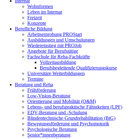
Internat
Wohnformen
Leben im Internat
Freizeit
Konzepte
Berufliche Bildung
Arbeitserprobung PROStart
Ausbildungen und Umschulungen
Wiedereinstieg mit PROJob
Angebote für Berufstätige
Fachschule für Reha-Fachkräfte
Vollzeitausbildung
Berufsbegleitende Qualifizierungskurse
Universitäre Weiterbildungen
Termine
Beratung und Reha
Frühförderung
Low-Vision-Beratung
Orientierung und Mobilität (O&M)
Lebens- und berufspraktische Fähigkeiten (LPF)
EDV-Beratung und -Schulung
Blindentechnische Grundrehabilitation (BtG)
Bewegungsförderung und Psychomotorik
Psychologische Beratung
Senior*innenberatung