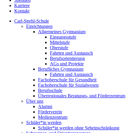
Spenden
Karriere
Kontakt
Carl-Strehl-Schule
Einrichtungen
Allgemeines Gymnasium
Eingangsstufe
Mittelstufe
Oberstufe
Fahrten und Austausch
Berufsorientierung
AGs und Projekte
Berufliches Gymnasium
Fahrten und Austausch
Fachoberschule für Gesundheit
Fachoberschule für Sozialwesen
Berufsschule
Überregionales Beratungs- und Förderzentrum
Über uns
Alumni
Förderverein
Medienzentrum
Schüler*in werden
Schüler*in werden ohne Seheinschränkung