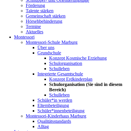
Schnupper- und Orientierungstage
Förderung
Talente stärken
Gemeinschaft stärken
Hörsehbehinderung
Termine
Aktuelles
Montessori
Montessori-Schule Marburg
Über uns
Grundschule
Konzept Kosmische Erziehung
Schulorganisation
Schulleben
Integrierte Gesamtschule
Konzept Erdkinderplan
Schulorganisation
(Sie sind in diesem
Bereich)
Schulleben
Schüler*in werden
Elternbeteiligung
Schüler*innenbeteiligung
Montessori-Kinderhaus Marburg
Qualitätsstandards
Alltag