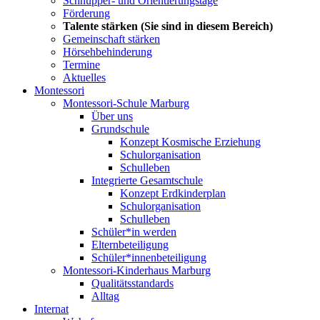
Schnupper- und Orientierungstage
Förderung
Talente stärken
(Sie sind in diesem Bereich)
Gemeinschaft stärken
Hörsehbehinderung
Termine
Aktuelles
Montessori
Montessori-Schule Marburg
Über uns
Grundschule
Konzept Kosmische Erziehung
Schulorganisation
Schulleben
Integrierte Gesamtschule
Konzept Erdkinderplan
Schulorganisation
Schulleben
Schüler*in werden
Elternbeteiligung
Schüler*innenbeteiligung
Montessori-Kinderhaus Marburg
Qualitätsstandards
Alltag
Internat