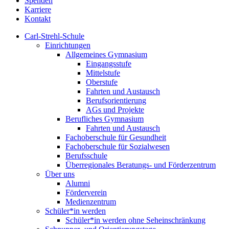
Spenden
Karriere
Kontakt
Carl-Strehl-Schule
Einrichtungen
Allgemeines Gymnasium
Eingangsstufe
Mittelstufe
Oberstufe
Fahrten und Austausch
Berufsorientierung
AGs und Projekte
Berufliches Gymnasium
Fahrten und Austausch
Fachoberschule für Gesundheit
Fachoberschule für Sozialwesen
Berufsschule
Überregionales Beratungs- und Förderzentrum
Über uns
Alumni
Förderverein
Medienzentrum
Schüler*in werden
Schüler*in werden ohne Seheinschränkung