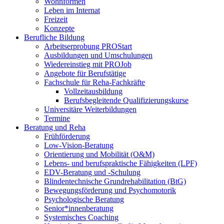
Wohnformen
Leben im Internat
Freizeit
Konzepte
Berufliche Bildung
Arbeitserprobung PROStart
Ausbildungen und Umschulungen
Wiedereinstieg mit PROJob
Angebote für Berufstätige
Fachschule für Reha-Fachkräfte
Vollzeitausbildung
Berufsbegleitende Qualifizierungskurse
Universitäre Weiterbildungen
Termine
Beratung und Reha
Frühförderung
Low-Vision-Beratung
Orientierung und Mobilität (O&M)
Lebens- und berufspraktische Fähigkeiten (LPF)
EDV-Beratung und -Schulung
Blindentechnische Grundrehabilitation (BtG)
Bewegungsförderung und Psychomotorik
Psychologische Beratung
Senior*innenberatung
Systemisches Coaching